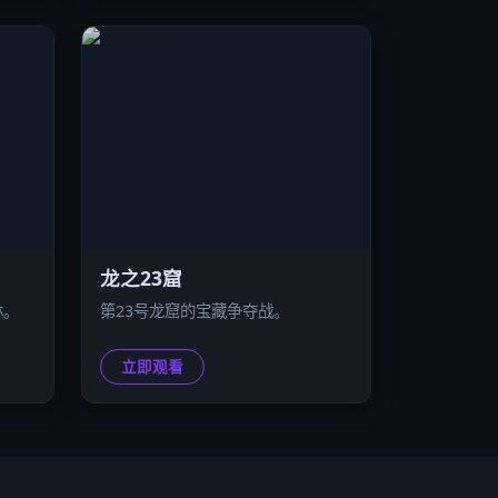
龙之23窟
林。
第23号龙窟的宝藏争夺战。
立即观看