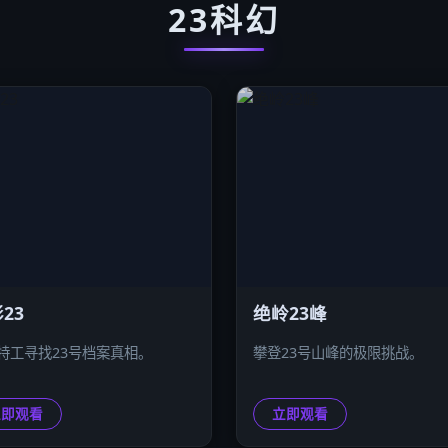
23科幻
23
绝岭23峰
特工寻找23号档案真相。
攀登23号山峰的极限挑战。
立即观看
立即观看