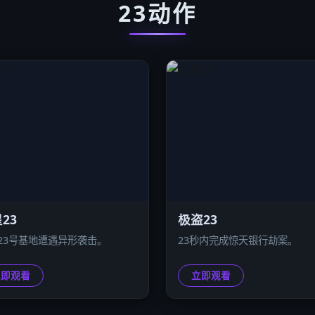
23动作
23
极盗23
23号基地遭遇异形袭击。
23秒内完成惊天银行劫案。
立即观看
立即观看