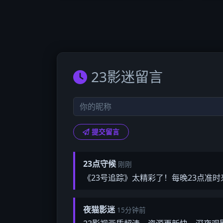
23影迷留言
提交留言
23点守候
刚刚
《23号追踪》太精彩了！每晚23点准时
夜猫影迷
15分钟前